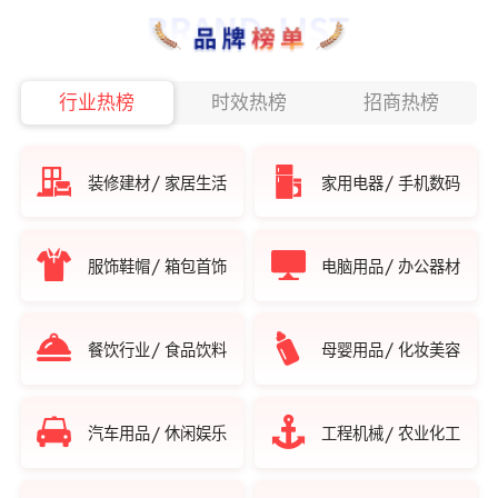
行业热榜
时效热榜
招商热榜
/
/
装修建材
家居生活
家用电器
手机数码
/
/
服饰鞋帽
箱包首饰
电脑用品
办公器材
/
/
餐饮行业
食品饮料
母婴用品
化妆美容
/
/
汽车用品
休闲娱乐
工程机械
农业化工