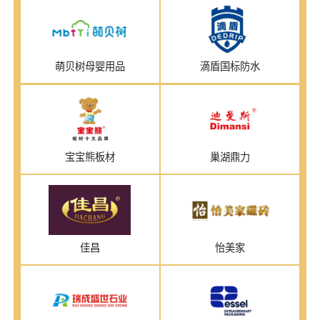
萌贝树母婴用品
滴盾国标防水
宝宝熊板材
巢湖鼎力
佳昌
怡美家