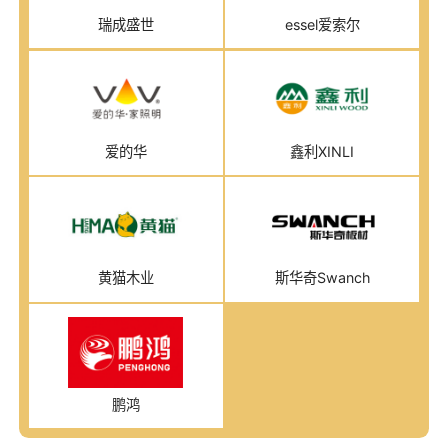
瑞成盛世
essel爱索尔
爱的华
鑫利XINLI
黄猫木业
斯华奇Swanch
鹏鸿