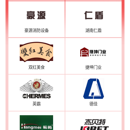
豪源消防设备
湖南仁盾
双红美食
捷坤门业
英霸
德佳