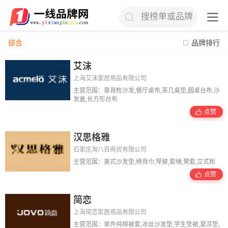
搜榜单或品牌
综合
品牌排行
艾沫
上海艾沫家居用品有限公司
主营范围：靠背枕沙发,餐厅桌布,茶几桌垫,圆桌台布,沙
发盖,长方形台布
点赞
汉思格雅
石家庄淘八百商贸有限公司
主营范围：美式沙发垫,椅背巾,琴披,套绳,凳套,立式柜
点赞
简恋
上海简恋家居用品有限公司
主营范围：单件纯棉被套,冰丝沙发垫,学生垫被,夏凉垫,