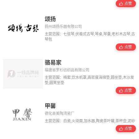
点赞
颂扬
扬州颂扬乐器有限公司
主营范围：七弦琴,伏羲式古琴,琴桌,琴囊,老杉木古琴,古
琴包
点赞
骆易家
福建省罗杉纺织品有限公司
主营范围：椅套,饮水机罩,高密度海绵垫,圆坐垫,木沙发
垫,圆凳坐垫
点赞
甲馨
德化县美陶湾瓷厂
主营范围：白瓷,火烧面,加水器,陶瓷茶叶罐,茶杯壶,泥砂
点赞