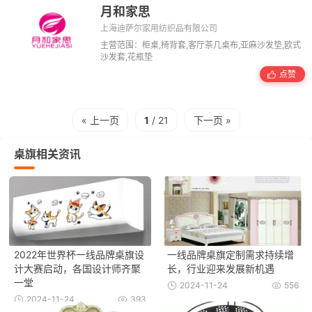
月和家思
上海迪萨尔家用纺织品有限公司
主营范围：柜桌,椅背套,客厅茶几桌布,亚麻沙发垫,欧式
沙发套,花瓶垫
点赞
« 上一页
1
/ 21
下一页 »
桌旗相关资讯
2022年世界杯一线品牌桌旗设
一线品牌桌旗定制需求持续增
计大赛启动，各国设计师齐聚
长，行业迎来发展新机遇
一堂
2024-11-24
556
2024-11-24
393