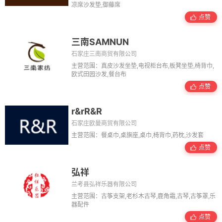
凉席沙发垫,御藤席
点赞
三南SAMNUN
石家庄三南商贸有限公司
主营范围：真皮沙发坐垫,电视柜台布,板凳坐垫,椅背巾,
欧式田园沙发,餐台布
点赞
r&rR&R
石家庄欧曼商贸有限公司
主营范围：餐桌巾,桌旗座,桌巾,椅背巾,药枕,沙发套
点赞
弘祥
兰考县弘祥乐器有限公司
主营范围：古筝支架,老杉木古琴,鹿角霜,古琴,古筝罩,乐
器配件
点赞