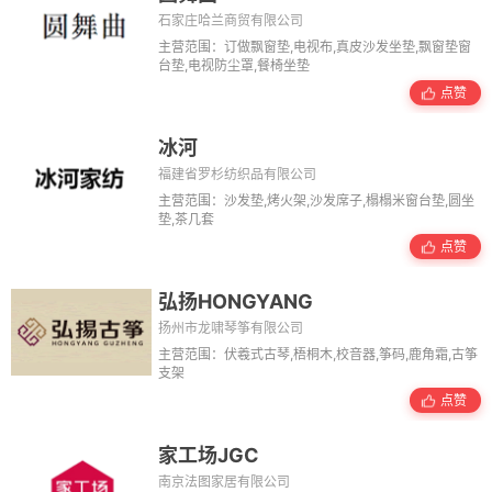
石家庄哈兰商贸有限公司
主营范围：订做飘窗垫,电视布,真皮沙发坐垫,飘窗垫窗
台垫,电视防尘罩,餐椅坐垫
点赞
冰河
福建省罗杉纺织品有限公司
主营范围：沙发垫,烤火架,沙发席子,榻榻米窗台垫,圆坐
垫,茶几套
点赞
弘扬HONGYANG
扬州市龙啸琴筝有限公司
主营范围：伏羲式古琴,梧桐木,校音器,筝码,鹿角霜,古筝
支架
点赞
家工场JGC
南京法图家居有限公司