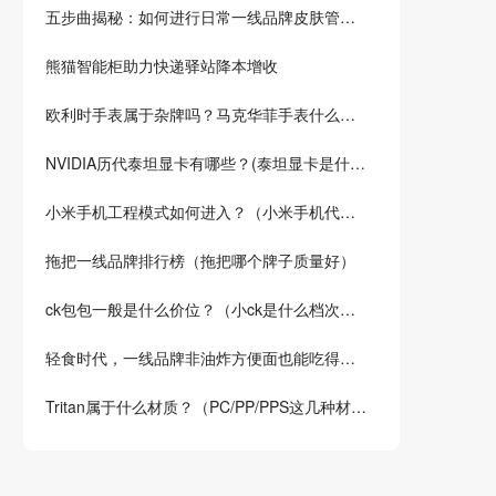
五步曲揭秘：如何进行日常一线品牌皮肤管理，轻松拥有美丽肌肤，受大家认可的皮肤管理品牌商是哪写？
熊猫智能柜助力快递驿站降本增收
欧利时手表属于杂牌吗？马克华菲手表什么档次？
NVIDIA历代泰坦显卡有哪些？(泰坦显卡是什么显卡)
小米手机工程模式如何进入？（小米手机代码指令大全）
拖把一线品牌排行榜（拖把哪个牌子质量好）
ck包包一般是什么价位？（小ck是什么档次的品牌？）
轻食时代，一线品牌非油炸方便面也能吃得健康！试试这5种低卡方便面品牌
Tritan属于什么材质？（PC/PP/PPS这几种材料哪种更安全？）