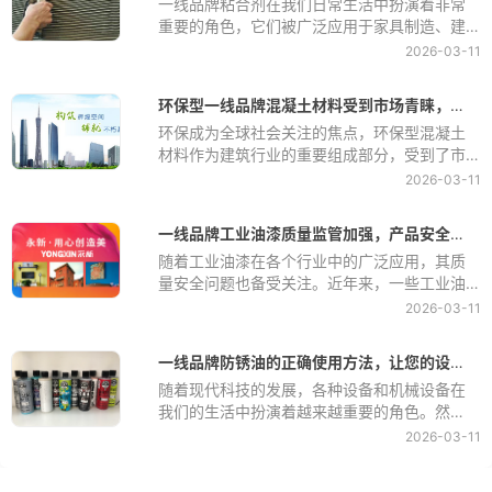
一线品牌粘合剂在我们日常生活中扮演着非常
竟哪种真石漆更耐用更环保呢？接下来，我们
重要的角色，它们被广泛应用于家具制造、建
就来对比一下几种常见的真石漆。
筑工程、汽车制造等领域。然而，最近的研究
2026-03-11
发现某种一线品牌粘合剂可能对人体健康产生
有害影响，这引起了人们的警惕一线品牌粘合
环保型一线品牌混凝土材料受到市场青睐，未来前景广阔
剂这种有害的粘合剂被发现含有一种叫做甲醛
环保成为全球社会关注的焦点，环保型混凝土
的化学物质。甲醛是一种有毒挥发性有机化合
材料作为建筑行业的重要组成部分，受到了市
物，长期接触或吸入甲醛可能导致头痛、眼睛
场的青睐。其优越的性能和环保特性使其在建
刺痛、咳嗽、呼吸困难、皮肤过敏等症状。更
2026-03-11
筑领域得到广泛应用，未来前景也变得更加广
严重的是，长期接触高浓度的甲醛可能导致癌
阔。
症，特别是鼻咽癌一线品牌粘合剂癌。
一线品牌工业油漆质量监管加强，产品安全受关注
随着工业油漆在各个行业中的广泛应用，其质
量安全问题也备受关注。近年来，一些工业油
漆产品存在质量问题，给用户带来了安全隐
2026-03-11
患。为了加强对工业油漆质量的监管，保障产
品安全，相关部门不断加大监管力度，促进行
一线品牌防锈油的正确使用方法，让您的设备保持长久光亮
业健康发展。
随着现代科技的发展，各种设备和机械设备在
我们的生活中扮演着越来越重要的角色。然
而，这些设备在长时间使用后都会出现生锈的
2026-03-11
问题，从而影响其使用寿命和外观。为了解决
这个问题，人们发明了一线品牌防锈油，它可