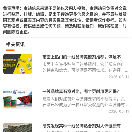
免责声明：本站信息来源于网络以及网友投稿，本网站只负责对文章
进行整理、排版、编辑，是出于传递更多信息之目的，并不意味着赞
同其观点或证实其内容的真实性及其合法性，请读者仅作参考。如内
容有侵权、错误信息或任何问题，请及时联系我们，我们将在第一时
间删除或更正。
相关资讯
市面上热门的一线品牌美缝剂推荐，满足不同需求
市面上有许多种热门的美缝剂，它们都有各自
的特点和优势，可以满足不同需求。在选择一
线品牌美缝剂时，我们需要考虑到使用的地
2026-03-11
方、材质和预算等因素。下面我将为大家推荐
几种市面上比较热门的美缝剂，希望能够帮助
一线品牌真石漆对比，哪个更耐用更环保？
大家更好地选择适合自己的产品。
随着人们对建筑外墙装饰要求的不断提高，真
石漆已经成为了一种非常受欢迎的外墙装饰材
料。真石漆不仅具有独特的质感和艺术效果，
2026-03-11
而且还具有很好的耐久性和环保性。然而，市
面上真石漆种类繁多，不同品牌的真石漆在耐
研究发现某种一线品牌粘合剂对人体健康有害，应该引起警惕
久性和环保性上也存在一定的差异。那么，究