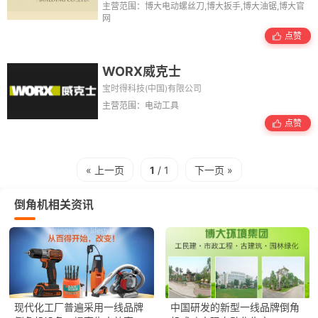
主营范围：博大电动螺丝刀,博大扳手,博大油锯,博大官
网
点赞
WORX威克士
宝时得科技(中国)有限公司
主营范围：电动工具
点赞
« 上一页
1
/ 1
下一页 »
倒角机相关资讯
现代化工厂普遍采用一线品牌
中国研发的新型一线品牌倒角