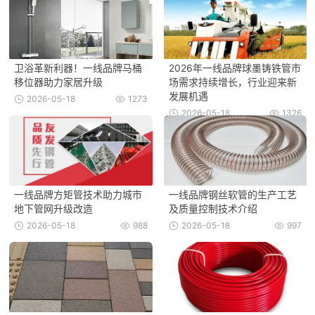
卫浴革新利器！一线品牌马桶
2026年一线品牌球墨铸铁管市
移位器助力家居升级
场需求持续增长，行业迎来新
发展机遇
2026-05-18
1273
2026-05-18
1326
一线品牌方矩管技术助力城市
一线品牌钢丝软管的生产工艺
地下管网升级改造
及质量控制技术介绍
2026-05-18
988
2026-05-18
997