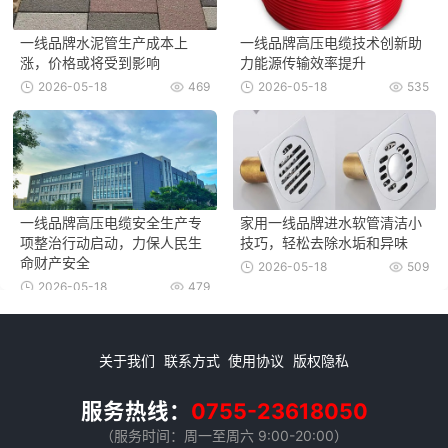
一线品牌水泥管生产成本上
一线品牌高压电缆技术创新助
涨，价格或将受到影响
力能源传输效率提升
2026-05-18
469
2026-05-18
535
一线品牌高压电缆安全生产专
家用一线品牌进水软管清洁小
项整治行动启动，力保人民生
技巧，轻松去除水垢和异味
命财产安全
2026-05-18
509
2026-05-18
479
关于我们
联系方式
使用协议
版权隐私
服务热线：
0755-23618050
（服务时间：周一至周六 9:00-20:00）