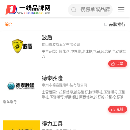
搜榜单或品牌
综合
品牌排行
波盾
佛山市波盾五金有限公司
主营范围：膨胀剂,中性胶,泡沫枪,气钻,风磨笔,气动螺丝
刀
点赞
德泰胜隆
惠州市德泰胜隆科技有限公司
主营范围：拉铆螺母,抽芯铆钉,拉铆螺柱,压铆螺母,压铆
螺柱,压铆螺钉,焊接螺柱,面板螺丝,拉钉枪,拉铆枪,标准
螺丝螺母
点赞
得力工具