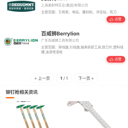
上海美耐特实业(集团)有限公司
主营范围：万用表、电钻、雕刻机、冲击钻、剪刀
点赞
百威狮Berrylion
广东百威狮工具有限公司
主营范围：穿线器,引线器,轴承拆卸工具,刨刀片,塑料线
槽,油漆喷漆枪
点赞
« 上一页
1
/ 1
下一页 »
铆钉枪相关资讯