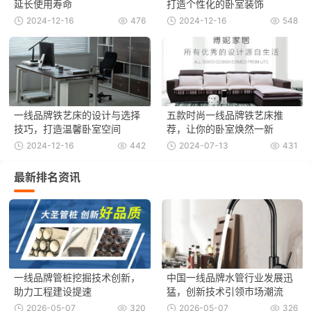
延长使用寿命
打造个性化的卧室装饰
2024-12-16
476
2024-12-16
548
一线品牌铁艺床的设计与选择
五款时尚一线品牌铁艺床推
技巧，打造温馨卧室空间
荐，让你的卧室焕然一新
2024-12-16
442
2024-07-13
431
最新排名资讯
一线品牌管桩挖掘技术创新，
中国一线品牌水管行业发展迅
助力工程建设提速
猛，创新技术引领市场潮流
2026-05-07
320
2026-05-07
326