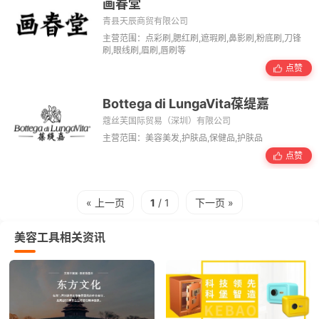
画春堂
青县天辰商贸有限公司
主营范围：点彩刷,腮红刷,遮瑕刷,鼻影刷,粉底刷,刀锋
刷,眼线刷,眉刷,唇刷等
点赞
Bottega di LungaVita葆缇嘉
蔻丝芙国际贸易（深圳）有限公司
主营范围：美容美发,护肤品,保健品,护肤品
点赞
« 上一页
1
/ 1
下一页 »
美容工具相关资讯