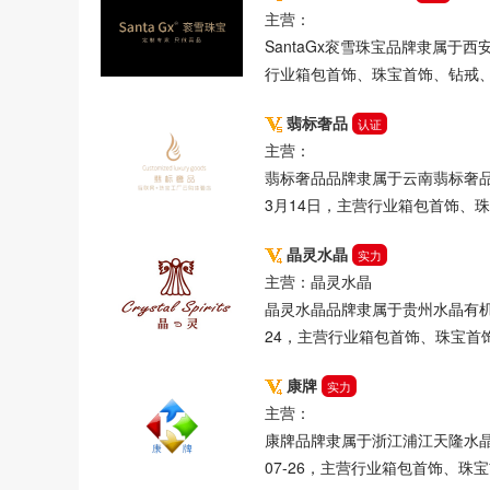
主营：
SantaGx衮雪珠宝品牌隶属于
黄金脚链
黄金耳钉
黄金耳线
黄金红绳手链
黄
行业箱包首饰、珠宝首饰、钻戒
黄金吊坠
黄虎眼石
黄花梨手链
黄碧玺
黄玉髓
翡标奢品
认证
主营：
冰种翡翠
鸽血红宝石
鸡血石
鸡血玉
鱼吊坠
翡标奢品品牌隶属于云南翡标奢品
项坠
项圈
韩版锁骨链
3月14日，主营行业箱包首饰、
韩版戒指
青金石散珠
晶灵水晶
阿弥陀佛吊坠
长款耳饰
长款流苏耳环
实力
长命锁
主营：晶灵水晶
晶灵水晶品牌隶属于贵州水晶有机化
银铃铛
银脚链
银耳钉
银耳环
银手镯
银手链
24，主营行业箱包首饰、珠宝首
铂金耳钉
铂金手镯
铂金手链
铂金戒指
铂金吊
康牌
实力
主营：
钛项链
钛晶手链
钛晶
金貔貅手链
金条金砖
康牌品牌隶属于浙江浦江天隆水晶
转运珠手链
转运珠
07-26，主营行业箱包首饰、珠
足银项链
足金项链
足金手