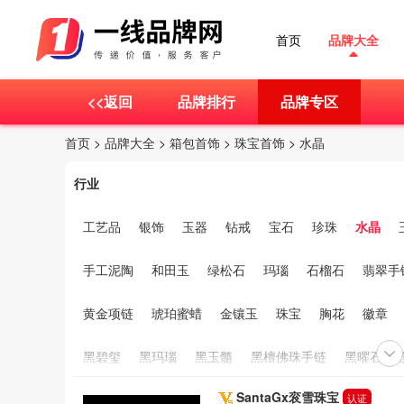
首页
品牌大全
<<返回
品牌排行
品牌专区
首页
>
品牌大全
>
箱包首饰
>
珠宝首饰
>
水晶
行业
工艺品
银饰
玉器
钻戒
宝石
珍珠
水晶
手工泥陶
和田玉
绿松石
玛瑙
石榴石
翡翠手
黄金项链
琥珀蜜蜡
金镶玉
珠宝
胸花
徽章
黑碧玺
黑玛瑙
黑玉髓
黑檀佛珠手链
黑曜石项
SantaGx衮雪珠宝
黑曜石
黑发晶
黄龙玉手镯
黄龙玉
黄金饰品
认证