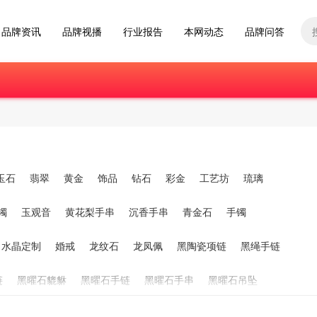
品牌资讯
品牌视播
行业报告
本网动态
品牌问答
玉石
翡翠
黄金
饰品
钻石
彩金
工艺坊
琉璃
镯
玉观音
黄花梨手串
沉香手串
青金石
手镯
水晶定制
婚戒
龙纹石
龙凤佩
黑陶瓷项链
黑绳手链
链
黑曜石貔貅
黑曜石手链
黑曜石手串
黑曜石吊坠
黄金项链吊坠
黄金镯子
黄金锁
黄金钻戒
黄金转运珠