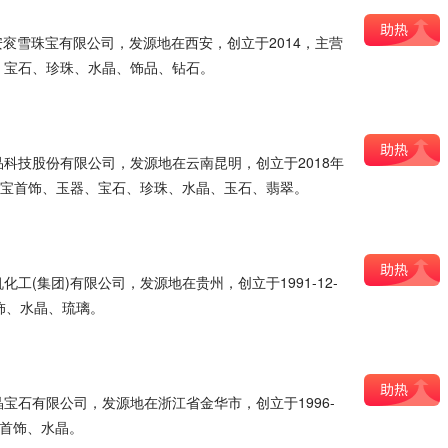
西安衮雪珠宝有限公司，发源地在西安，创立于2014，主营
金生肖吊坠
黄金手饰
黄金手链
黄金戒指
黄金对戒
、宝石、珍珠、水晶、饰品、钻石。
黄玉
黄玉石
麻绳链
鹿角项链
冰种海蓝宝
冰种玉髓
香项链
香膏项链
香膏戒指
首饰
饕餮戒指
颈链
科技股份有限公司，发源地在云南昆明，创立于2018年
珠宝首饰、玉器、宝石、珍珠、水晶、玉石、翡翠。
青金石手链
青白玉
青田石
青玉石
隐形项链
镯子
镂空手表
锆石耳钉
锁骨链
银首饰
银项链
工(集团)有限公司，发源地在贵州，创立于1991-12-
银戒指
银吊坠
铃铛脚链
铃铛手镯
铂金项链
饰、水晶、琉璃。
坠
铂金
钻石项链
钻石耳钉
钻石对戒
钻石吊坠
金曜石手链
金佛吊坠
金丝楠木手串
转运珠项链
宝石有限公司，发源地在浙江省金华市，创立于1996-
宝首饰、水晶。
链
贵妃镯
貔貅黄金
貔貅吊坠
珍珠项链
珍珠手链