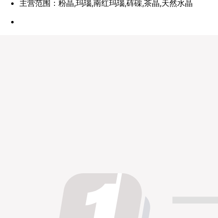
主营范围：粉晶,玛瑙,南红玛瑙,砗磲,茶晶,天然水晶
点赞