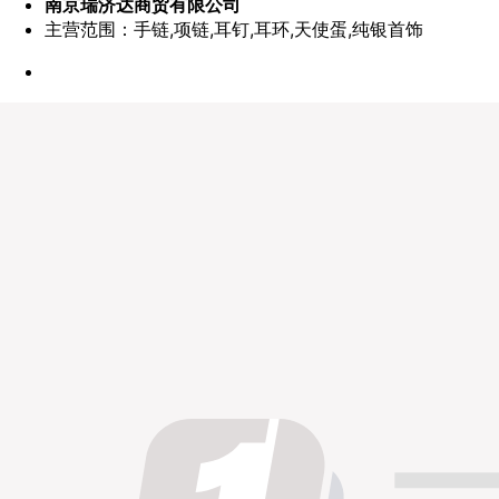
南京瑞济达商贸有限公司
主营范围：手链,项链,耳钉,耳环,天使蛋,纯银首饰
点赞