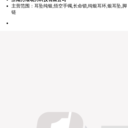
主营范围：耳坠纯银,悟空手镯,长命锁,纯银耳环,银耳坠,脚
链
点赞