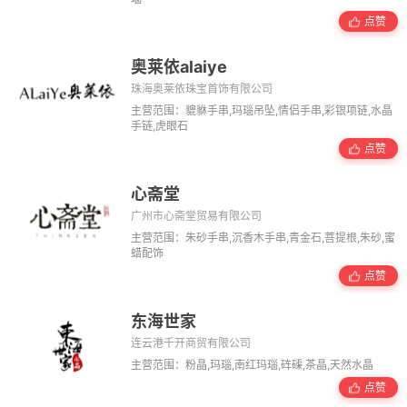
点赞
奥莱依alaiye
珠海奥莱依珠宝首饰有限公司
主营范围：貔貅手串,玛瑙吊坠,情侣手串,彩银项链,水晶
手链,虎眼石
点赞
心斋堂
广州市心斋堂贸易有限公司
主营范围：朱砂手串,沉香木手串,青金石,菩提根,朱砂,蜜
蜡配饰
点赞
东海世家
连云港千开商贸有限公司
主营范围：粉晶,玛瑙,南红玛瑙,砗磲,茶晶,天然水晶
点赞