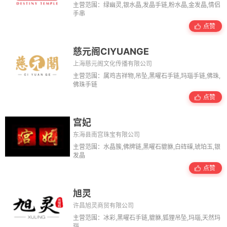
主营范围：绿幽灵,银水晶,发晶手链,粉水晶,金发晶,情侣
手串
点赞
慈元阁CIYUANGE
上海慈元阁文化传播有限公司
主营范围：属鸡吉祥物,吊坠,黑曜石手链,玛瑙手链,佛珠,
佛珠手链
点赞
宫妃
东海县南宫珠宝有限公司
主营范围：水晶簇,佛牌链,黑曜石貔貅,白砗磲,琥珀玉,银
发晶
点赞
旭灵
许昌旭灵商贸有限公司
主营范围：冰彩,黑曜石手链,貔貅,狐狸吊坠,玛瑙,天然玛
瑙