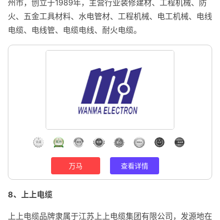
州市，创立于1989年，主营行业装修建材、工程机械、防
火、五金工具材料、水电管材、工程机械、电工机械、电线
电缆、电线管、电缆电线、耐火电缆。
万马
查看详情
8、上上电缆
上上电缆品牌隶属于江苏上上电缆集团有限公司，发源地在