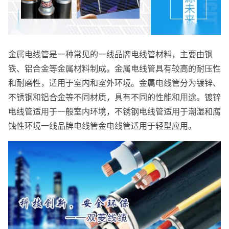
金属电线管是一种常见的一线品牌电线管材料，主要由钢
铁、铝合金等金属材料制成。金属电线管具有较高的耐压性
和耐磨性，适用于室内和室外环境。金属电线管分为镀锌、
不锈钢和铝合金等不同材质，具有不同的性能和用途。镀锌
电线管适用于一般室内环境，不锈钢电线管适用于潮湿和腐
蚀性环境一线品牌电线管金电线管适用于轻型应用。