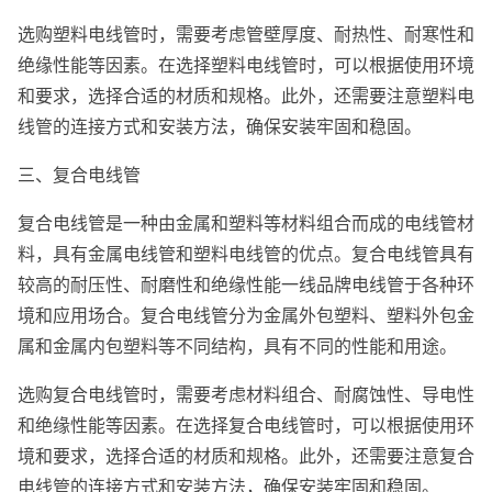
选购塑料电线管时，需要考虑管壁厚度、耐热性、耐寒性和
绝缘性能等因素。在选择塑料电线管时，可以根据使用环境
和要求，选择合适的材质和规格。此外，还需要注意塑料电
线管的连接方式和安装方法，确保安装牢固和稳固。
三、复合电线管
复合电线管是一种由金属和塑料等材料组合而成的电线管材
料，具有金属电线管和塑料电线管的优点。复合电线管具有
较高的耐压性、耐磨性和绝缘性能一线品牌电线管于各种环
境和应用场合。复合电线管分为金属外包塑料、塑料外包金
属和金属内包塑料等不同结构，具有不同的性能和用途。
选购复合电线管时，需要考虑材料组合、耐腐蚀性、导电性
和绝缘性能等因素。在选择复合电线管时，可以根据使用环
境和要求，选择合适的材质和规格。此外，还需要注意复合
电线管的连接方式和安装方法，确保安装牢固和稳固。