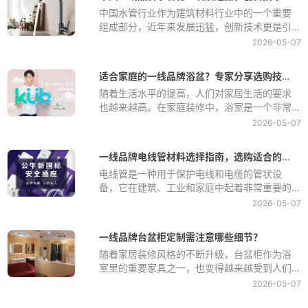
中国水管行业作为建筑材料行业中的一个重要
组成部分，近年来发展迅猛，创新技术更是引
领着市场潮流。随着我国经济的快速发展和城
2026-05-07
市化进程的加快，建筑业也迎来了前所未有的
发展机遇，一线品牌水管作为建筑中不可或缺
适合家庭的一线品牌浴盆？专家分享选购技巧
的一部分，也得到了极大的发展空间和市场需
随着生活水平的提高，人们对家居生活的要求
求。
也越来越高。在家庭装修中，浴室是一个非常
重要的部分，而浴盆作为浴室的核心设备之
2026-05-07
一，选择一款合适的浴盆对于家庭的舒适度和
美观度都至关重要。那么，什么样的一线品牌
一线品牌电线管材料选择指南，选购适合的产品
浴盆适合家庭使用呢？今天我们邀请了几位专
电线管是一种用于保护电线和电缆的管状设
家，他们将分享一些选购浴盆的技巧，帮助大
备，它在建筑、工业和家庭中起着非常重要的
家选择一款适合家庭使用的浴盆。
作用。选择适合的电线管材料对于保护电线和
2026-05-07
电缆、确保电气安全至关重要。在选择电线管
材料时，需要考虑到使用环境、安全要求、耐
一线品牌台盆柜定制需注意哪些细节？
用性和经济性等因素。本文将为您介绍一些常
随着家居装修风格的不断升级，台盆柜作为浴
见的一线品牌电线管材料，并提供选购指南，
室里的重要家具之一，也变得越来越受到人们
帮助您选择适合的产品。
的重视。而对于很多消费者来说，选择定制台
2026-05-07
盆柜已经成为一种趋势。但是在定制台盆柜的