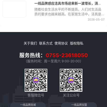
过程中，有很多细节需要注意，否则可能会导
一线品牌感应洁具市场迎来新一波增长，消费者需求持续升温
致后期使用时的不便。下面就让我们一起来看
随着社会生活水平的不断提高，人们对生活品
看在定制台盆柜时需要注意哪些细节。
质的要求也越来越高。在家居生活中，洁具是
必不可少的一部分，它直接关系到我们的生活
2026-05-07
质量和健康。近年来，随着科技的不断发展和
创新，感应洁具市场迎来了一波新的增长，消
费者对于一线品牌感应洁具的需求也持续升
温。
关于我们
联系方式
使用协议
版权隐私
服务热线：
0755-23618050
（服务时间：周一至周六 9:00-20:00）
客服微信号
关注公众号
一线品牌商城
一线品牌加盟