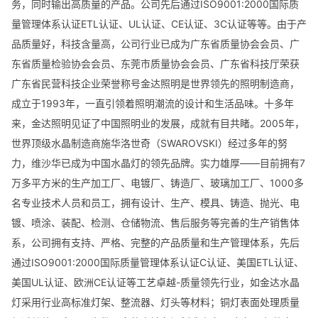
务，同时输出高质量的产品。公司先后通过ISO9001:2000国际质
落地护眼灯
第6名
未上榜
未上榜
量管理体系认证ETL认证、UL认证、CE认证、3C认证等等。由于产
品质量好，科技含量高，公司行业已成为广东省质量协会会员、广
实木落地灯
第5名
未上榜
未上榜
东省质量检验协会会员、东莞市质量协会会员、广东省科技厅荣获
欧式壁灯
第3名
未上榜
未上榜
广东省民营科技企业荣誉称号金达照明是世界领先的照明制造商，
成立于1993年，一直引领着照明潮流的设计和生活品味。十多年
灯饰照明
第4名
未上榜
未上榜
来，金达照明见证了中国照明业的发展，成就有目共睹。2005年，
世界顶级水晶制造商施华洛世奇（SWAROVSKI）经过多年的努
力，维沙华已成为中国水晶灯的领先品牌。实力雄厚——目前拥有7
万多平方米的生产加工厂、电镀厂、铸造厂、玻璃加工厂、1000多
名专业技术人员和员工，拥有设计、生产、模具、铸造、抛光、电
镀、喷涂、装配、检测、仓储物流、售后服务等完善的生产销售体
系，公司拥有支持、严格、完整的产品质量和生产管理体系，先后
通过ISO9001:2000国际质量管理体系认证C认证、美国ETL认证、
美国UL认证、欧洲CE认证等工艺卓越-质量领先行业，如金达水晶
灯采用行业高标准灯架、整流器、灯头等材料；铜灯表面处理质量