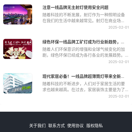
注意一线品牌无主射灯使用安全问题
随着科技的不断发展，射灯作为一种照明设备
在我们的生活中越来越常见。射灯在商业场
所、家庭、办公室等各种场所都有广泛的应
2025-02-01
用，它们不仅可以提供照明，还可以起到装饰
作用。然而，射灯的使用也存在一些安全隐
绿色环保一线品牌工矿灯成为行业新趋势，节能效果显著
患，如果不注意使用，可能会导致火灾、触电
随着人们环保意识的增强和全球气候变化的加
等危险事故的发生。因此，在使用射灯时，我
剧，绿色环保已经成为各行各业的发展趋势。
们必须要注意一些安全问题，以保障我们的生
在工矿行业，灯光作为必不可少的设备之一，
命财产安全。
2025-02-01
也在逐渐向绿色环保方向转变。绿色环保工矿
灯作为新兴产品，其节能效果显著，受到了越
现代家居必备！一线品牌超薄筒灯带来全新照明体验
来越多企业和消费者的青睐。
随着科技的不断进步，人们对于家居生活的要
求也越来越高。在过去，家居装饰主要是为了
美化环境，提升居住品质，而如今，人们对于
2025-02-01
家居装饰的需求已经不仅仅局限于美观，更多
地是追求舒适、智能和高科技。
关于我们
联系方式
使用协议
版权隐私