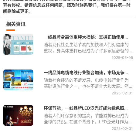
容有侵权、错误信息或任何问题，请及时联系我们，我们将在第一时
间删除或更正。
相关资讯
一线品牌身高体重秤大揭秘：掌握正确使用方法，准确监测身体变化
随着现代社会生活节奏的加快和人们对健康的
重视，身高体重秤已经成为了许多家庭必备的
健康监测工具之一。通过定期测量身体的体重
2025-06-05
和身高，我们可以更好地了解自己的健康状
况，及时调整生活方式和饮食习惯，预防疾病
一线品牌电缆电线行业整合加速，市场竞争愈发激烈
的发生。但是，很多人在使用身高体重秤时却
随着社会经济的不断发展，电缆电线行业作为
常常出现误差，导致无法准确监测身体变化。
基础设施行业之一，也在不断壮大和发展。然
因此，正确掌握一线品牌身高体重秤的使用方
而，随着市场竞争的加剧，一线品牌电缆电线
法是至关重要的。
2025-02-01
行业整合加速，市场竞争愈发激烈。
环保节能，一线品牌LED泛光灯成为绿色照明新选择
随着人们环保意识的提高，节能减排已经成为
全球的共识。在这个背景下，LED泛光灯作为一
种新型的绿色照明产品，被越来越多的人所青
2025-02-01
睐和选择。