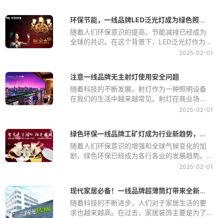
行业整合加速，市场竞争愈发激烈。
环保节能，一线品牌LED泛光灯成为绿色照明新选择
随着人们环保意识的提高，节能减排已经成为
全球的共识。在这个背景下，LED泛光灯作为一
种新型的绿色照明产品，被越来越多的人所青
2025-02-01
睐和选择。
注意一线品牌无主射灯使用安全问题
随着科技的不断发展，射灯作为一种照明设备
在我们的生活中越来越常见。射灯在商业场
所、家庭、办公室等各种场所都有广泛的应
2025-02-01
用，它们不仅可以提供照明，还可以起到装饰
作用。然而，射灯的使用也存在一些安全隐
绿色环保一线品牌工矿灯成为行业新趋势，节能效果显著
患，如果不注意使用，可能会导致火灾、触电
随着人们环保意识的增强和全球气候变化的加
等危险事故的发生。因此，在使用射灯时，我
剧，绿色环保已经成为各行各业的发展趋势。
们必须要注意一些安全问题，以保障我们的生
在工矿行业，灯光作为必不可少的设备之一，
命财产安全。
2025-02-01
也在逐渐向绿色环保方向转变。绿色环保工矿
灯作为新兴产品，其节能效果显著，受到了越
现代家居必备！一线品牌超薄筒灯带来全新照明体验
来越多企业和消费者的青睐。
随着科技的不断进步，人们对于家居生活的要
求也越来越高。在过去，家居装饰主要是为了