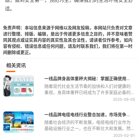
题，做到安全第一，预防为主，确保我们的生活环境安全舒
适。
免责声明：本站信息来源于网络以及网友投稿，本网站只负责对文章
进行整理、排版、编辑，是出于传递更多信息之目的，并不意味着赞
同其观点或证实其内容的真实性及其合法性，请读者仅作参考。如内
容有侵权、错误信息或任何问题，请及时联系我们，我们将在第一时
间删除或更正。
相关资讯
一线品牌身高体重秤大揭秘：掌握正确使用方法，准确监测身体变化
随着现代社会生活节奏的加快和人们对健康的
重视，身高体重秤已经成为了许多家庭必备的
健康监测工具之一。通过定期测量身体的体重
2025-06-05
和身高，我们可以更好地了解自己的健康状
况，及时调整生活方式和饮食习惯，预防疾病
一线品牌电缆电线行业整合加速，市场竞争愈发激烈
的发生。但是，很多人在使用身高体重秤时却
随着社会经济的不断发展，电缆电线行业作为
常常出现误差，导致无法准确监测身体变化。
基础设施行业之一，也在不断壮大和发展。然
因此，正确掌握一线品牌身高体重秤的使用方
而，随着市场竞争的加剧，一线品牌电缆电线
法是至关重要的。
2025-02-01