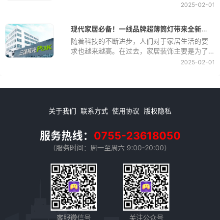
在工矿行业，灯光作为必不可少的设备之一，
命财产安全。
2025-02-01
也在逐渐向绿色环保方向转变。绿色环保工矿
灯作为新兴产品，其节能效果显著，受到了越
现代家居必备！一线品牌超薄筒灯带来全新照明体验
来越多企业和消费者的青睐。
随着科技的不断进步，人们对于家居生活的要
求也越来越高。在过去，家居装饰主要是为了
美化环境，提升居住品质，而如今，人们对于
2025-02-01
家居装饰的需求已经不仅仅局限于美观，更多
地是追求舒适、智能和高科技。
关于我们
联系方式
使用协议
版权隐私
服务热线：
0755-23618050
（服务时间：周一至周六 9:00-20:00）
客服微信号
关注公众号