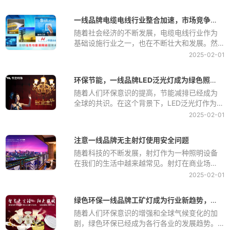
和身高，我们可以更好地了解自己的健康状
况，及时调整生活方式和饮食习惯，预防疾病
一线品牌电缆电线行业整合加速，市场竞争愈发激烈
的发生。但是，很多人在使用身高体重秤时却
随着社会经济的不断发展，电缆电线行业作为
常常出现误差，导致无法准确监测身体变化。
基础设施行业之一，也在不断壮大和发展。然
因此，正确掌握一线品牌身高体重秤的使用方
而，随着市场竞争的加剧，一线品牌电缆电线
法是至关重要的。
2025-02-01
行业整合加速，市场竞争愈发激烈。
环保节能，一线品牌LED泛光灯成为绿色照明新选择
随着人们环保意识的提高，节能减排已经成为
全球的共识。在这个背景下，LED泛光灯作为一
种新型的绿色照明产品，被越来越多的人所青
2025-02-01
睐和选择。
注意一线品牌无主射灯使用安全问题
随着科技的不断发展，射灯作为一种照明设备
在我们的生活中越来越常见。射灯在商业场
所、家庭、办公室等各种场所都有广泛的应
2025-02-01
用，它们不仅可以提供照明，还可以起到装饰
作用。然而，射灯的使用也存在一些安全隐
绿色环保一线品牌工矿灯成为行业新趋势，节能效果显著
患，如果不注意使用，可能会导致火灾、触电
随着人们环保意识的增强和全球气候变化的加
等危险事故的发生。因此，在使用射灯时，我
剧，绿色环保已经成为各行各业的发展趋势。
们必须要注意一些安全问题，以保障我们的生