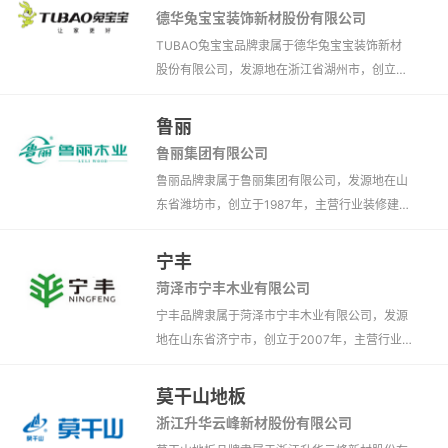
德华兔宝宝装饰新材股份有限公司
TUBAO兔宝宝品牌隶属于德华兔宝宝装饰新材
股份有限公司，发源地在浙江省湖州市，创立于
1993年，主营行业装修建材、板材、防火、天花
板、墙面、细木工板、生态板、集成材、饰面
鲁丽
板、大芯板、免漆板、多层板、阻燃板、胶合
鲁丽集团有限公司
板、人造板、刨花板、实木指接板、装饰板、石
鲁丽品牌隶属于鲁丽集团有限公司，发源地在山
膏板、UV板、亚克力板、阻燃胶合板、基础建
东省潍坊市，创立于1987年，主营行业装修建
材、木饰面板、集成板材、机房墙板、欧松板、
材、板材、防火、天花板、细木工板、生态板、
环保板材、精板。
集成材、饰面板、大芯板、免漆板、多层板、阻
宁丰
燃板、胶合板、刨花板、实木指接板、装饰板、
菏泽市宁丰木业有限公司
UV板、阻燃胶合板、基础建材、木饰面板、墙顶
宁丰品牌隶属于菏泽市宁丰木业有限公司，发源
饰材、欧松板、环保板材、精板。
地在山东省济宁市，创立于2007年，主营行业
装修建材、板材、天花板、饰面板、密度板、人
造板、纤维板、刨花板、欧松板。
莫干山地板
浙江升华云峰新材股份有限公司