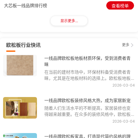
大芯板一线品牌排行榜
查看榜单
显示更多...
免漆板一线品牌排行榜
查看榜单
多层板一线品牌排行榜
查看榜单
欧松板行业快讯
更多
岩棉板一线品牌排行榜
查看榜单
一线品牌欧松板地板材质环保，受到消费者青
睐
在当前的建材市场中，环保材料备受消费者青
PC板材一线品牌排行榜
查看榜单
睐，尤其是在地板材料的选择上。欧松板地板
作为一种新型环保材料，因其优秀的性能和环
2026-03-04
保特点，受到越来越多消费者的喜爱和青睐。
UV板一线品牌排行榜
查看榜单
一线品牌欧松板装修风格大热，成为家居新宠
随着人们生活水平的不断提高，家居装修也变
亚克力板一线品牌排行榜
查看榜单
得越来越重要。在众多的装修风格中，欧松板
装修风格近年来备受关注，成为了家居装修的
2026-03-04
浮雕板一线品牌排行榜
新宠。
查看榜单
一线品牌欧松板家具，打造现代简约风格的理