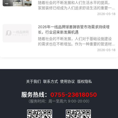
随着社会的不断发展和人们生活水平的提高，
位器逐渐成为家庭的新宠，为家庭带来了更加
家居装修已经成为人们追求舒适生活的重要一
便利和舒适的生活体验。
环。在家居装修中，卫浴间是一个不可忽视的
2026-05-18
部分，它不仅是人们日常生活的必需品，更是
体现家居品质和生活品味的重要组成部分。而
2026年一线品牌球墨铸铁管市场需求持续增
在卫浴间中，马桶的位置和布局更是至关重
长，行业迎来新发展机遇
要，它不仅关系到卫生和舒适度，还直接影响
随着社会的不断发展，人们对于基础设施建设
到卫浴间的整体风格和美感。
的需求也在不断增加。作为一种重要的管道材
料，一线品牌球墨铸铁管在市政工程、建筑工
2026-05-18
程、工业管道等领域中起着不可替代的作用。
近年来，随着我国城镇化进程的加快和工程建
设的不一线品牌球墨铸铁管墨铸铁管市场需求
持续增长，行业迎来新的发展机遇。
关于我们
联系方式
使用协议
版权隐私
服务热线：
0755-23618050
（服务时间：周一至周六 9:00-20:00）