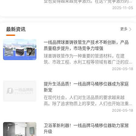
业也变得越来越竞争激烈。在这个竞争激烈的
层压板一线品牌排行榜
查看榜单
市场中，欧松板地板作为一个知名品牌，也面
2025-11-05
临着来自同行业竞争对手的挑战。品牌之争愈
演愈烈，一线品牌欧松板地板如何在激烈的竞
环保板材一线品牌排行榜
查看榜单
争中脱颖而出，成为了业内人士和消费者关注
最新资讯
更多
的焦一线品牌欧松板
精板一线品牌排行榜
查看榜单
一线品牌球墨铸铁管生产技术不断创新，产品
质量稳步提升，市场竞争力增强
球墨铸铁管作为一种重要的管道材料，在建
彩涂板一线品牌排行榜
查看榜单
筑、市政工程、水利工程等领域有着广泛的应
用。随着社会经济的不断发展和技术的不断进
2026-05-18
铝蜂窝板一线品牌排行榜
查看榜单
步，一线品牌球墨铸铁管生产技术也在不断创
新，产品质量稳步提升，市场竞争力也在逐步
提升生活品质！一线品牌马桶移位器成为家庭
增强。
新宠
颗粒板一线品牌排行榜
查看榜单
在现代社会，人们对生活品质的要求越来越
高。除了追求物质上的享受，人们也开始注重
生活中的细节和舒适性。而在家庭生活中，卫
2026-05-18
生间是一个至关重要的空间，它的整洁和舒适
程度直接影响着家庭成员的生活品质。近年
卫浴革新利器！一线品牌马桶移位器助力家居
来，随着科技的发展和人们对生活品质的追
升级
求，一种新型的家庭用品——一线品牌马桶移