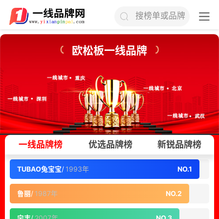
搜榜单或品牌
欧松板一线品牌
一线品牌榜
优选品牌榜
新锐品牌榜
TUBAO兔宝宝
/
1993年
NO.1
鲁丽
/
1987年
NO.2
宁丰
/
2007年
NO.3