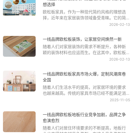
想选择
家具板一线品牌排行榜
查看榜单
欧松板家具，作为一种现代简约风格的理想选
择，近年来在家居装饰领域备受青睐。它的简
楼层板一线品牌排行榜
查看榜单
约设计风格、环保材料以及耐用性，使得越来
2026-02-13
越多的人选择一线品牌欧松板家具来打造自己
的家居空间。
木饰面板一线品牌排行榜
查看榜单
一线品牌欧松板装饰，让家居空间焕然一新
随着人们对家居装饰的需求不断提升，各种新
颖的装饰材料也应运而生。在这其中，欧松板
家装板一线品牌排行榜
查看榜单
装饰成为了越来越多家庭选择的装饰材料之
2026-02-13
一。一线品牌欧松板装饰以其独特的质感和美
观的外观，让家居空间焕然一新，成为了现代
集成板材一线品牌排行榜
查看榜单
一线品牌欧松板家具市场火爆，定制风潮席卷
家居装饰的新宠。
全国
随着人们生活水平的提高，对家居环境的要求
隔板一线品牌排行榜
查看榜单
也越来越高。传统的家具市场已经不能满足消
费者对个性化、定制化的需求，因此一线品牌
2025-11-05
欧松板家具市场应运而生。欧松板家具以其环
复古地板一线品牌排行榜
查看榜单
保、耐用、美观等优点，受到了越来越多消费
一线品牌欧松板地板行业竞争加剧，品牌之争
者的青睐，市场火爆，定制风潮也开始席卷全
愈演愈烈
欧松板一线品牌排行榜
查看榜单
国。
随着人们对居住环境要求的不断提高，地板行