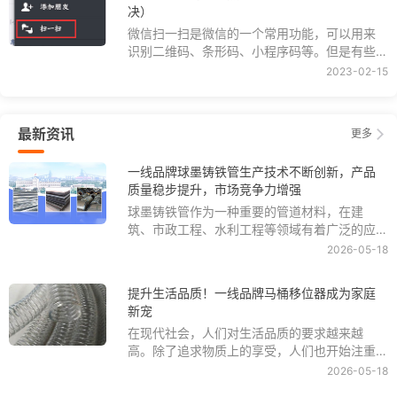
决）
微信扫一扫是微信的一个常用功能，可以用来
互联网家装一线品牌排行榜
查看榜单
识别二维码、条形码、小程序码等。但是有些
用户在使用微信扫一扫时，会遇到黑屏的问
2023-02-15
题，即打开扫一扫后，屏幕变成一片黑色，无
休闲游戏一线品牌排行榜
查看榜单
法正常扫描。那么，微信扫一扫为什么会黑
屏？怎么解决？一起看看。
最新资讯
更多
儿童游戏一线品牌排行榜
查看榜单
一线品牌球墨铸铁管生产技术不断创新，产品
质量稳步提升，市场竞争力增强
售票系统AFC一线品牌排行榜
查看榜单
球墨铸铁管作为一种重要的管道材料，在建
筑、市政工程、水利工程等领域有着广泛的应
团购网一线品牌排行榜
查看榜单
用。随着社会经济的不断发展和技术的不断进
2026-05-18
步，一线品牌球墨铸铁管生产技术也在不断创
新，产品质量稳步提升，市场竞争力也在逐步
提升生活品质！一线品牌马桶移位器成为家庭
网游运营商一线品牌排行榜
查看榜单
增强。
新宠
在现代社会，人们对生活品质的要求越来越
网站一线品牌排行榜
查看榜单
高。除了追求物质上的享受，人们也开始注重
生活中的细节和舒适性。而在家庭生活中，卫
2026-05-18
生间是一个至关重要的空间，它的整洁和舒适
网络文学一线品牌排行榜
查看榜单