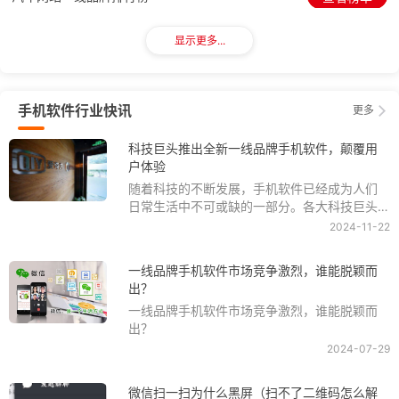
显示更多...
游戏媒体一线品牌排行榜
查看榜单
游戏手柄一线品牌排行榜
查看榜单
手机软件行业快讯
更多
游戏机一线品牌排行榜
查看榜单
科技巨头推出全新一线品牌手机软件，颠覆用
户体验
随着科技的不断发展，手机软件已经成为人们
电影票网一线品牌排行榜
查看榜单
日常生活中不可或缺的一部分。各大科技巨头
也在不断推出全新的一线品牌手机软件，希望
2024-11-22
能够颠覆用户的体验，让用户在使用一线品牌
直播平台一线品牌排行榜
查看榜单
手机软件时更加便捷、高效、愉快。最近，一
一线品牌手机软件市场竞争激烈，谁能脱颖而
家科技巨头推出了一款全新的手机软件，引起
出？
了广泛关注，许多用户纷纷下载体验。
手机游戏运营商一线品牌排行榜
查看榜单
一线品牌手机软件市场竞争激烈，谁能脱颖而
出？
广告联盟一线品牌排行榜
查看榜单
2024-07-29
微信扫一扫为什么黑屏（扫不了二维码怎么解
互联网一线品牌排行榜
查看榜单