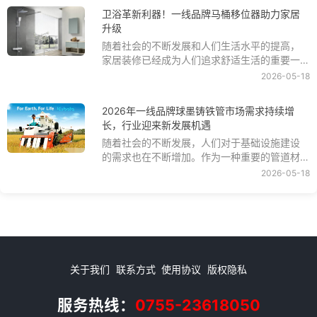
程度直接影响着家庭成员的生活品质。近年
卫浴革新利器！一线品牌马桶移位器助力家居
来，随着科技的发展和人们对生活品质的追
升级
求，一种新型的家庭用品——一线品牌马桶移
网络游戏一线品牌排行榜
查看榜单
随着社会的不断发展和人们生活水平的提高，
位器逐渐成为家庭的新宠，为家庭带来了更加
家居装修已经成为人们追求舒适生活的重要一
便利和舒适的生活体验。
环。在家居装修中，卫浴间是一个不可忽视的
购物网一线品牌排行榜
查看榜单
2026-05-18
部分，它不仅是人们日常生活的必需品，更是
体现家居品质和生活品味的重要组成部分。而
2026年一线品牌球墨铸铁管市场需求持续增
文娱游戏一线品牌排行榜
在卫浴间中，马桶的位置和布局更是至关重
查看榜单
长，行业迎来新发展机遇
要，它不仅关系到卫生和舒适度，还直接影响
随着社会的不断发展，人们对于基础设施建设
到卫浴间的整体风格和美感。
密室逃脱一线品牌排行榜
查看榜单
的需求也在不断增加。作为一种重要的管道材
料，一线品牌球墨铸铁管在市政工程、建筑工
2026-05-18
程、工业管道等领域中起着不可替代的作用。
页游平台一线品牌排行榜
查看榜单
近年来，随着我国城镇化进程的加快和工程建
设的不一线品牌球墨铸铁管墨铸铁管市场需求
持续增长，行业迎来新的发展机遇。
关于我们
联系方式
使用协议
版权隐私
服务热线：
0755-23618050