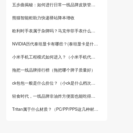
五步曲揭秘：如何进行日常一线品牌皮肤管理，轻松拥有美丽肌肤，受大家认可的皮肤管理品牌商是哪写？
熊猫智能柜助力快递驿站降本增收
欧利时手表属于杂牌吗？马克华菲手表什么档次？
NVIDIA历代泰坦显卡有哪些？(泰坦显卡是什么显卡)
小米手机工程模式如何进入？（小米手机代码指令大全）
拖把一线品牌排行榜（拖把哪个牌子质量好）
ck包包一般是什么价位？（小ck是什么档次的品牌？）
轻食时代，一线品牌非油炸方便面也能吃得健康！试试这5种低卡方便面品牌
Tritan属于什么材质？（PC/PP/PPS这几种材料哪种更安全？）