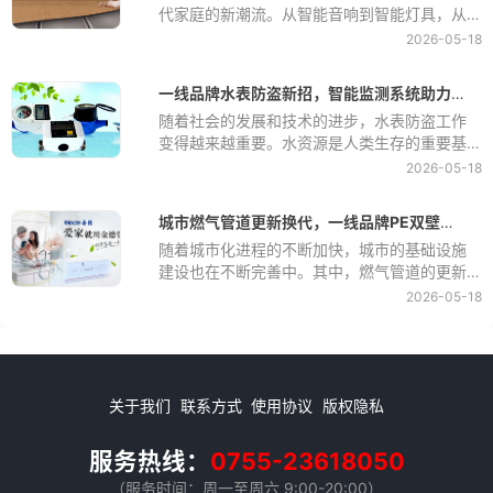
代家庭的新潮流。从智能音响到智能灯具，从
智能门锁到智能家电，智能家居产品已经渗透
2026-05-18
到了人们的生活中的方方面面。而在这个智能
家居领域中，石墨烯地暖作为一种新型的取暖
一线品牌水表防盗新招，智能监测系统助力防盗工作
方式，正在逐渐受到人们的关注和青睐。
随着社会的发展和技术的进步，水表防盗工作
变得越来越重要。水资源是人类生存的重要基
础，而水表被盗用不仅会造成水资源的浪费，
2026-05-18
还会给水务公司带来经济损失。因此，如何有
效地防止水表被盗用成为了水务公司面临的一
城市燃气管道更新换代，一线品牌PE双壁波纹管成为新宠
个重要问题。
随着城市化进程的不断加快，城市的基础设施
建设也在不断完善中。其中，燃气管道的更新
换代尤为重要，因为燃气是城市居民生活中必
2026-05-18
不可少的能源之一。随着科技的发展和材料的
不断创新，一线品牌PE双壁波纹管作为一种新
型的管道材料，逐渐成为城市燃气管道更新换
代的新宠。
关于我们
联系方式
使用协议
版权隐私
服务热线：
0755-23618050
（服务时间：周一至周六 9:00-20:00）