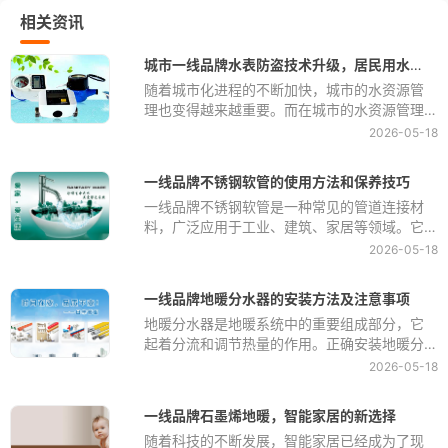
相关资讯
城市一线品牌水表防盗技术升级，居民用水更安心
随着城市化进程的不断加快，城市的水资源管
理也变得越来越重要。而在城市的水资源管理
中，水表的防盗技术一直是一个重要的环节。
2026-05-18
水表是用来计量居民用水量的设备，如果水表
被盗用或者损坏，不仅会造成水资源的浪费，
一线品牌不锈钢软管的使用方法和保养技巧
还会给居民的生活带来不便。因此，如何提升
一线品牌不锈钢软管是一种常见的管道连接材
城市水表的防盗技术，让居民用水更安心，成
料，广泛应用于工业、建筑、家居等领域。它
为了一个亟待解决的问题。
具有耐高温、耐腐蚀、柔软耐磨等优点，因此
2026-05-18
备受青睐。但是，如果使用不当或者保养不
当，不锈钢软管也会出现一些问题，影响其使
一线品牌地暖分水器的安装方法及注意事项
用寿命和性能。因此，正确的使用方法和保养
地暖分水器是地暖系统中的重要组成部分，它
技巧一线品牌不锈钢软管锈钢软管的使用寿命
起着分流和调节热量的作用。正确安装地暖分
至关重要。
水器不仅可以保证地暖系统的正常运行，还可
2026-05-18
以提高系统的效率和舒适度。下面我们来详细
介绍地暖分水器的安装方法及注意事项。
一线品牌石墨烯地暖，智能家居的新选择
随着科技的不断发展，智能家居已经成为了现