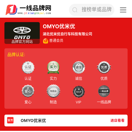
搜榜单或品牌
OMYO优米优
湖北优米优自行车科技有限公司
普通会员
品牌认证:
认证
实力
诚信
优质
爱心
制造
VIP
一线品牌
OMYO优米优
进店看看