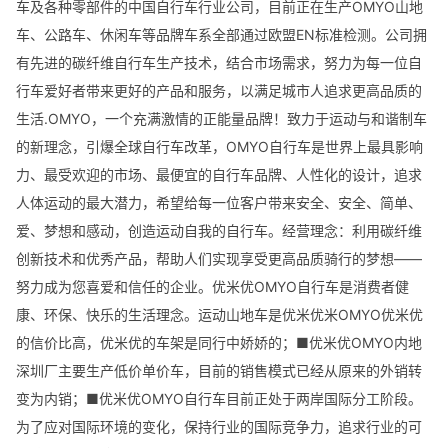
车及各种零部件的中国自行车行业公司，目前正在生产OMYO山地
车、公路车、休闲车等品牌车系全部通过欧盟EN标准检测。公司拥
有先进的碳纤维自行车生产技术，结合市场需求，努力为每一位自
行车爱好者带来更好的产品和服务，以满足城市人追求更高品质的
生活.OMYO，一个充满激情的正能量品牌！致力于运动与和谐制车
的新理念，引爆全球自行车改革，OMYO自行车是世界上最具影响
力、最受欢迎的市场、最便宜的自行车品牌、人性化的设计，追求
人体运动的最大潜力，希望给每一位客户带来安全、安全、简单、
爱、梦想和感动，创造运动自我的自行车。经营理念：利用碳纤维
创新技术和优秀产品，帮助人们实现享受更高品质骑行的梦想——
努力成为您喜爱和信任的企业。优米优OMYO自行车是消费者健
康、环保、快乐的生活理念。运动山地车是优米优米OMYO优米优
的信价比高，优米优的车架是同行中娇娇的；■优米优OMYO内地
深圳厂主要生产低价单价车，目前的销售模式已经从原来的外销转
变为内销；■优米优OMYO自行车目前正处于两岸国际分工阶段。
为了应对国际环境的变化，保持行业的国际竞争力，追求行业的可