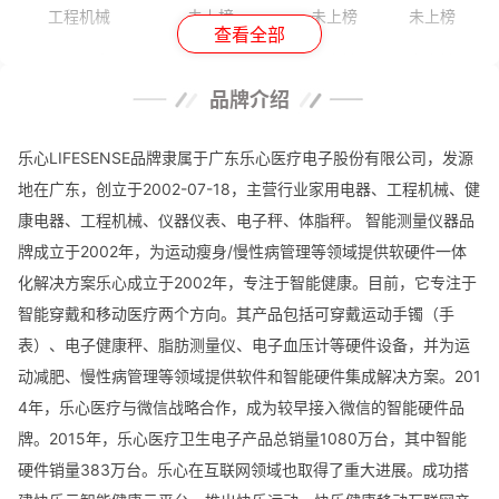
工程机械
未上榜
未上榜
未上榜
查看全部
仪器仪表
未上榜
未上榜
未上榜
品牌介绍
电子秤
未上榜
第1名
未上榜
体脂秤
未上榜
第7名
未上榜
乐心LIFESENSE品牌隶属于广东乐心医疗电子股份有限公司，发源
地在广东，创立于2002-07-18，主营行业家用电器、工程机械、健
康电器、工程机械、仪器仪表、电子秤、体脂秤。 智能测量仪器品
牌成立于2002年，为运动瘦身/慢性病管理等领域提供软硬件一体
化解决方案乐心成立于2002年，专注于智能健康。目前，它专注于
智能穿戴和移动医疗两个方向。其产品包括可穿戴运动手镯（手
表）、电子健康秤、脂肪测量仪、电子血压计等硬件设备，并为运
动减肥、慢性病管理等领域提供软件和智能硬件集成解决方案。201
4年，乐心医疗与微信战略合作，成为较早接入微信的智能硬件品
牌。2015年，乐心医疗卫生电子产品总销量1080万台，其中智能
硬件销量383万台。乐心在互联网领域也取得了重大进展。成功搭