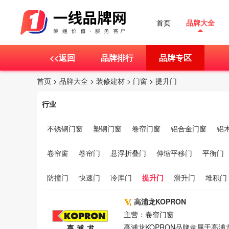
首页
品牌大全
<<返回
品牌排行
品牌专区
首页
>
品牌大全
>
装修建材
>
门窗
>
提升门
行业
不锈钢门窗
塑钢门窗
卷帘门窗
铝合金门窗
铝
卷帘窗
卷帘门
悬浮折叠门
伸缩平移门
平衡门
防撞门
快速门
冷库门
提升门
滑升门
堆积门
高浦龙KOPRON
主营：卷帘门窗
高浦龙KOPRON品牌隶属于高