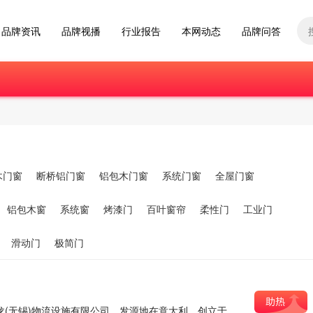
品牌资讯
品牌视播
行业报告
本网动态
品牌问答
木门窗
断桥铝门窗
铝包木门窗
系统门窗
全屋门窗
铝包木窗
系统窗
烤漆门
百叶窗帘
柔性门
工业门
滑动门
极简门
浦龙(无锡)物流设施有限公司，发源地在意大利，创立于