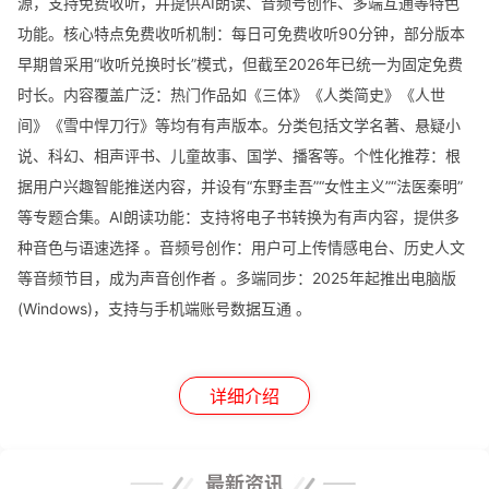
源，支持免费收听，并提供AI朗读、音频号创作、多端互通等特色
功能。核心特点‌免费收听机制‌：每日可免费收听‌90分钟‌，部分版本
早期曾采用“收听兑换时长”模式，但截至2026年已统一为固定免费
时长。‌内容覆盖广泛‌：热门作品如《三体》《人类简史》《人世
间》《雪中悍刀行》等均有有声版本。分类包括文学名著、悬疑小
说、科幻、相声评书、儿童故事、国学、播客等。‌个性化推荐‌：根
据用户兴趣智能推送内容，并设有“东野圭吾”“女性主义”“法医秦明”
等专题合集。‌AI朗读功能‌：支持将电子书转换为有声内容，提供多
种音色与语速选择 ‌。‌音频号创作‌：用户可上传情感电台、历史人文
等音频节目，成为声音创作者 ‌。‌多端同步‌：2025年起推出电脑版
(Windows)，支持与手机端账号数据互通 ‌。
详细介绍
最新资讯