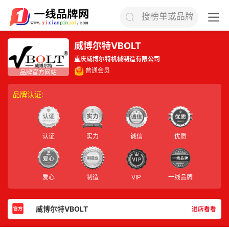
搜榜单或品牌
威博尔特VBOLT
重庆威博尔特机械制造有限公司
普通会员
品牌认证:
认证
实力
诚信
优质
爱心
制造
VIP
一线品牌
威博尔特VBOLT
进店看看