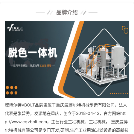
品牌介绍
威博尔特VBOLT品牌隶属于重庆威博尔特机械制造有限公司，法人
代表是张碧秀，发源地在重庆，创立于2018-04-12，官方网站htt
p://www.cqvbolt.com，主营行业工程机械、工程机械。 重庆威博
尔特机械有限公司是专门开发,研制,生产工业用油过滤设备的高新技