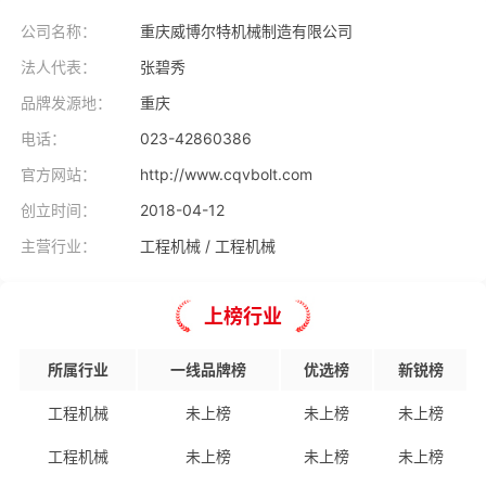
公司名称：
重庆威博尔特机械制造有限公司
法人代表：
张碧秀
品牌发源地：
重庆
电话：
023-42860386
官方网站：
http://www.cqvbolt.com
创立时间：
2018-04-12
主营行业：
工程机械
工程机械
上榜行业
所属行业
一线品牌榜
优选榜
新锐榜
工程机械
未上榜
未上榜
未上榜
工程机械
未上榜
未上榜
未上榜