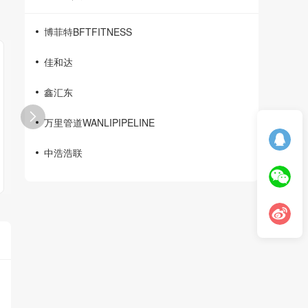
博菲特BFTFITNESS
佳和达
鑫汇东

万里管道WANLIPIPELINE
中浩浩联