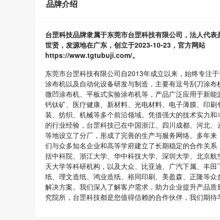
品牌介绍
台罡科技品牌隶属于东莞市台罡科技有限公司，法人代表
世贤，发源地在广东，创立于2023-10-23，官方网站
https://www.tgtubuji.com/。
东莞市台罡科技有限公司自2013年成立以来，始终专注于
涂布机以及自动化设备研发与制造，主要有逗号刮刀涂布
微凹涂布机、平板式实验涂布机等，产品广泛应用于新能
钙钛矿、医疗健康、新材料、光电材料、电子薄膜、印刷
装、纺织、机械等多个前沿领域。凭借强大的技术实力和
的行业经验，台罡科技已在中国浙江、四川成都、河北、
等地设立了分厂，形成了完善的生产与服务网络。多年来
们与众多知名企业和高等学府建立了长期稳定的合作关系
括中科院、浙江大学、华中科技大学、深圳大学、北京航
天大学等科研机构，以及大众、比亚迪、广汽下属、丰田
纸、理文造纸、鸿业造纸、裕同印刷、美盈森、正隆等众
解决方案。我们深入了解客户需求，助力企业提升产品质
究院所，台罡科技都是您值得信赖的合作伙伴，我们期待与